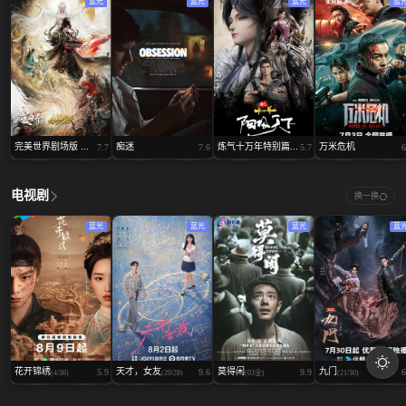
蓝光
蓝光
蓝光
蓝
完美世界剧场版 ...
痴迷
炼气十万年特别篇...
万米危机
7.7
7.6
5.7
6
电视剧
换一换
蓝光
蓝光
蓝光
蓝
花开锦绣
天才，女友
莫得闲
九门
5.9
9.6
9.9
6
(4/36)
(20/28)
(03全)
(21/30)