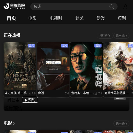
痴迷
完美世界剧场版 九劫焚天
首页
电影
电视剧
综艺
动漫
短剧
电影
｜
动作
正在热播
排行榜
换一换
蓝光
蓝光
蓝光
蓝
龙之家族 第三季
痴迷
金特务：本色...
完美世界剧场版 ...
7.8
7.6
7.4
7
(7/8)
(10全)
尚公主
预约
新片预告
电影
换一换