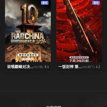
蓝光
蓝光
说唱巅峰对决...
一饭封神 第...
8.4
6.2
(0807期)
(0806期下)