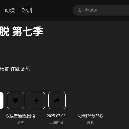
动漫
短剧
脱 第七季
杨幂
许凯
周笔
汉语普通话,国语
2025.07.02
1小时26分57秒
语言
上映时间
片长