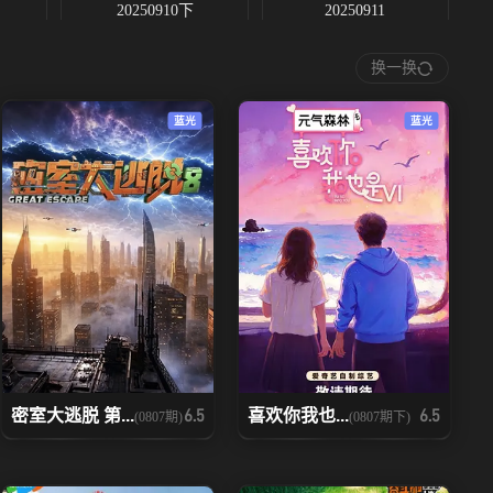
20250910下
20250911
换一换
20250917加2
20250918
蓝光
蓝光
密室大逃脱 第...
喜欢你我也...
6.5
6.5
(0807期)
(0807期下)