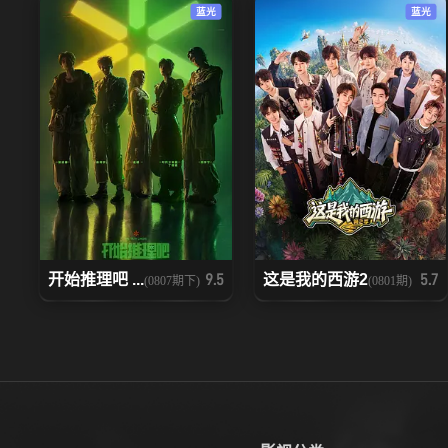
蓝光
蓝光
开始推理吧 ...
这是我的西游2
9.5
5.7
(0807期下)
(0801期)