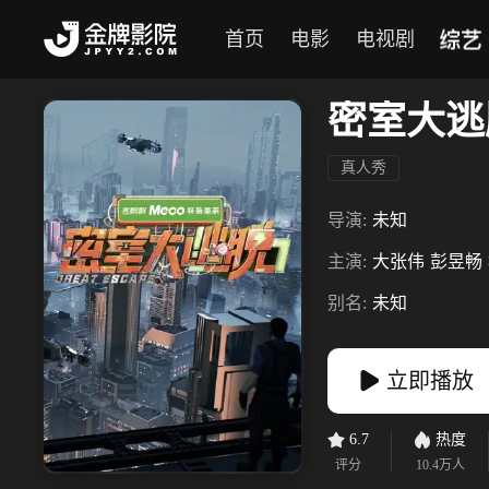
综艺
首页
电影
电视剧
密室大逃
真人秀
导演:
未知
主演:
大张伟
彭昱畅
别名:
未知
立即播放
6.7
热度
评分
10.4万
人