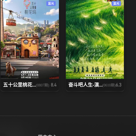
蓝光
蓝光
五十公里桃花...
奋斗吧人生-演...
8.4
6.3
(0807期)
(0610期)