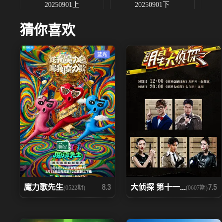
20250901上
20250901下
猜你喜欢
20250916
20250917上
蓝光
20250923
20250925
魔力歌先生
大侦探 第十一...
8.3
7.5
(0522期)
(0607期)