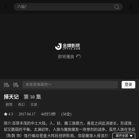
八仙！
即将播放
登录
择天记
第 30 集
剧情
奇幻
古装
|
2017.04.17
|
44分53秒
|
(56全)
4.3
简介:
百草丰茂的中土大陆，人、妖、魔三族鼎力，善恶之间此消彼长，形成微妙
却又脆弱的平衡。太渊初年，人族与魔族爆发一场惨烈的战争。虽然人族在圣后
（陈数 饰）强行催动星盘大阵后扭转败局，但是魔族入侵显然得