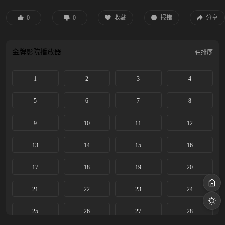
到了内奸相助，由此导致一系列的波澜。英俊少年陈长生（鹿晗 饰）随同师父计
道人（曾志伟 饰）在世外桃源潜心修炼，他天资聪颖，但身体羸弱，注定背负着
0
0
收藏
报错
分享
不寻常的命运。为了逆天改命，长生出师下山，希望前往周朝神都得到传说中的
观神石。在此过程中，他结识了风流倜傥的少年天才唐三十六（曾舜晞 饰）、妖
族公主白落衡（吴倩 饰）、热血妖族武将轩辕破（高瀚宇 饰）等一众性格各异
金牌影院
播放器
排序
的好友，命运的齿轮由此开始转动…… 本片根据猫腻同名小说改编。
1
2
3
4
5
6
7
8
9
10
11
12
13
14
15
16
17
18
19
20
21
22
23
24
25
26
27
28